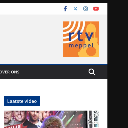
OVER ONS
Laatste video