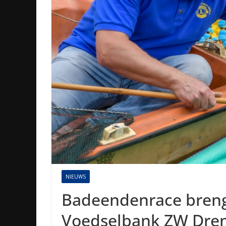
NIEUWS
Badeendenrace breng
Voedselbank ZW Dren