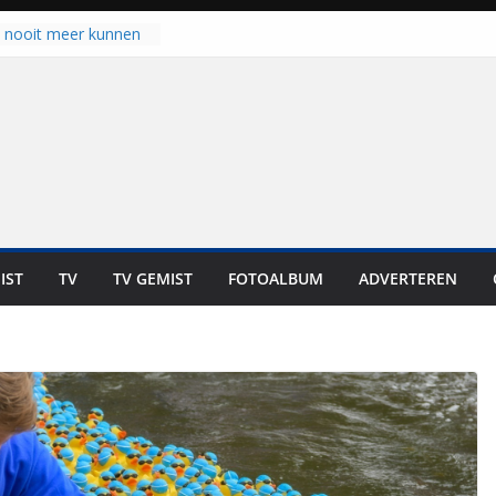
u nooit meer kunnen
gloort er toch weer
aal is nog niet klaar”
ot UNA in eerste
de Eurojackpot KNVB
k Isala Meppel met
nepanelen in gebruik
oscoop in
“Dit is altijd een
weest”
IST
TV
TV GEMIST
FOTOALBUM
ADVERTEREN
 zich op voor
en: internationale
staan voor de deur