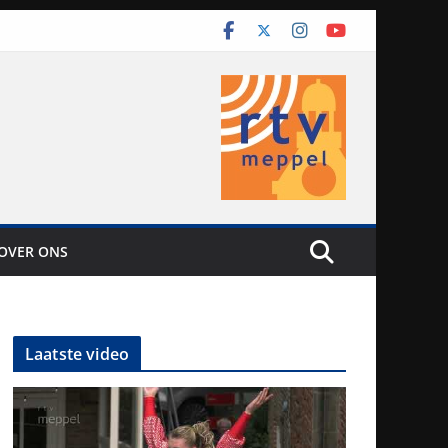
OVER ONS
Laatste video