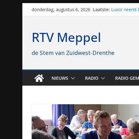
Skip
Laatste:
Luxor neemt 
donderdag, augustus 6, 2026
to
Hoogeveen over
topbioscoop 
content
Staphorst maa
RTV Meppel
brullende mot
grasbaanrace
Vrijwilligers 
de Stem van Zuidwest-Drenthe
van vissport: “
drukken”
Waterkwalitei
regio is goe
Al dertig jaar
NIEUWS
RADIO
RADIO GEM
naar Meppel, 
opvolgers vas
geruisloos k