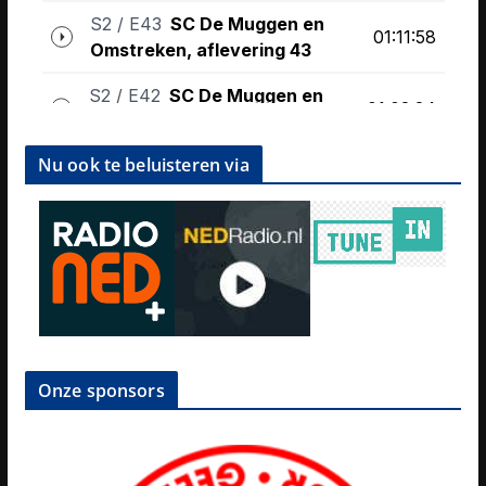
Nu ook te beluisteren via
Onze sponsors