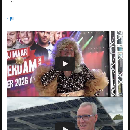
31
« jul