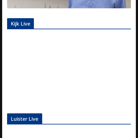
Kijk Live
Luister Live