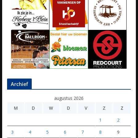
Archief
augustus 2026
M
D
W
D
V
Z
Z
1
2
3
4
5
6
7
8
9