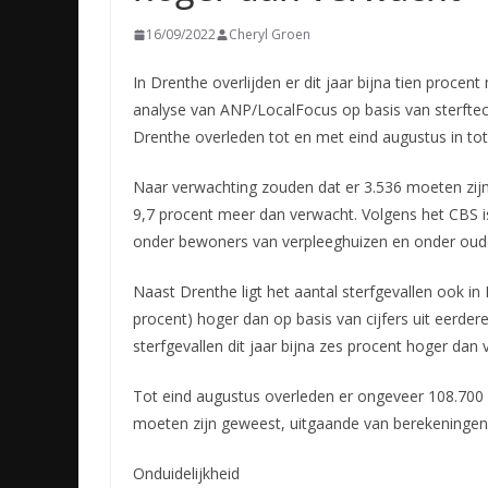
16/09/2022
Cheryl Groen
In Drenthe overlijden er dit jaar bijna tien proce
analyse van ANP/LocalFocus op basis van sterftec
Drenthe overleden tot en met eind augustus in tot
Naar verwachting zouden dat er 3.536 moeten zijn
9,7 procent meer dan verwacht. Volgens het CBS is 
onder bewoners van verpleeghuizen en onder ouder
Naast Drenthe ligt het aantal sterfgevallen ook in
procent) hoger dan op basis van cijfers uit eerder
sterfgevallen dit jaar bijna zes procent hoger dan 
Tot eind augustus overleden er ongeveer 108.700 
moeten zijn geweest, uitgaande van berekeningen m
Onduidelijkheid