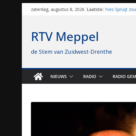
Skip
Laatste:
Yves Spruijt zo
zaterdag, augustus 8, 2026
to
voetballen, nu 
hoop: “Mijn verh
content
VV Staphorst lo
RTV Meppel
kwalificatieron
Beker
Nieuw zonnepar
de Stem van Zuidwest-Drenthe
bijna 1.000 zon
genomen
Luxor neemt bi
Hoogeveen over: 
topbioscoop ge
NIEUWS
RADIO
RADIO GEM
Staphorst maakt
brullende motor
grasbaanraces 