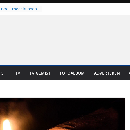
u nooit meer kunnen
gloort er toch weer
aal is nog niet klaar”
ot UNA in eerste
de Eurojackpot KNVB
k Isala Meppel met
nepanelen in gebruik
oscoop in
“Dit is altijd een
weest”
IST
TV
TV GEMIST
FOTOALBUM
ADVERTEREN
 zich op voor
en: internationale
staan voor de deur