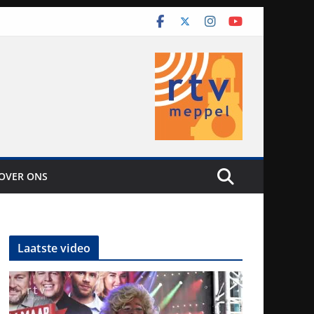
OVER ONS
Laatste video