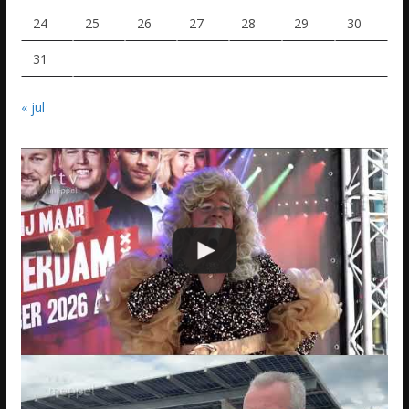
24
25
26
27
28
29
30
31
« jul