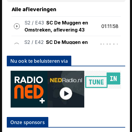
Nu ook te beluisteren via
Onze sponsors