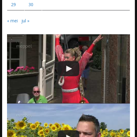
29
30
« mei
jul »