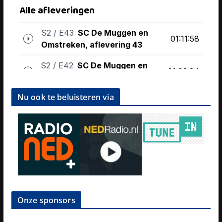
Nu ook te beluisteren via
Onze sponsors