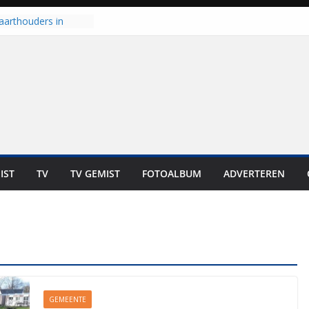
aarthouders in
orst gaan naar PEC
 nooit meer kunnen
oort er toch weer
l is nog niet klaar”
t UNA in eerste
e Eurojackpot KNVB
 Isala Meppel met
epanelen in gebruik
IST
TV
TV GEMIST
FOTOALBUM
ADVERTEREN
scoop in
Dit is altijd een
eest”
GEMEENTE