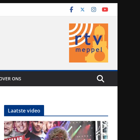
OVER ONS
Laatste video