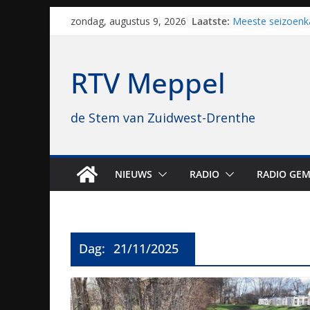
Skip
Laatste:
Meeste seizoenk
zondag, augustus 9, 2026
to
Meppel en Staph
Zwolle
content
Yves Spruijt zou
RTV Meppel
voetballen, nu gl
hoop: “Mijn verhaa
VV Staphorst loo
de Stem van Zuidwest-Drenthe
kwalificatierond
Beker
Nieuw zonnepark
bijna 1.000 zonn
genomen
NIEUWS
RADIO
RADIO GEM
Luxor neemt bio
Hoogeveen over: “
topbioscoop gew
Dag:
21/11/2025