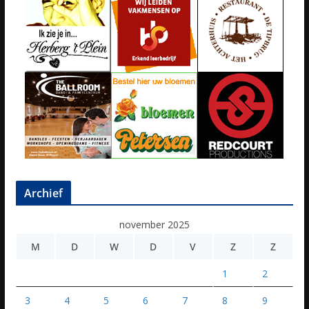
Archief
november 2025
M
D
W
D
V
Z
Z
1
2
3
4
5
6
7
8
9