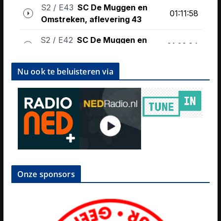
Nu ook te beluisteren via
Onze sponsors