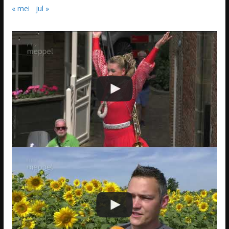
« mei
jul »