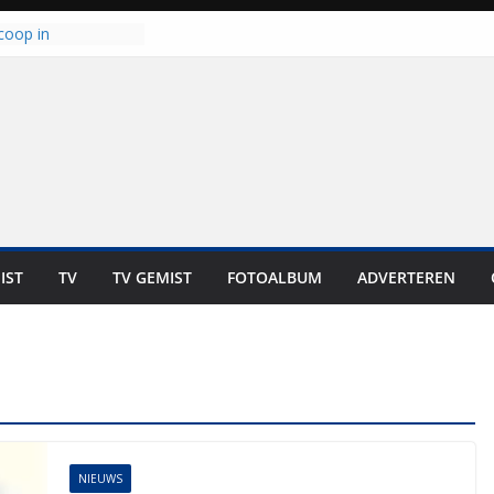
coop in
it is altijd een
est”
ich op voor
: internationale
aan voor de deur
n bewoners genieten
s niet in geld uit te
 zwemlocaties in de
danks warme dagen
lt ‘Japie’ Mokum
IST
TV
TV GEMIST
FOTOALBUM
ADVERTEREN
toomt hij z’n
aar: “Ze moeten het
n overnemen”
NIEUWS