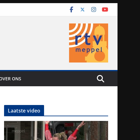
OVER ONS
Laatste video