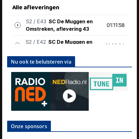
Nu ook te beluisteren via
Onze sponsors