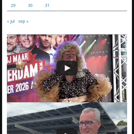
29
30
31
« jul
sep »