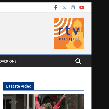
OVER ONS
Laatste video