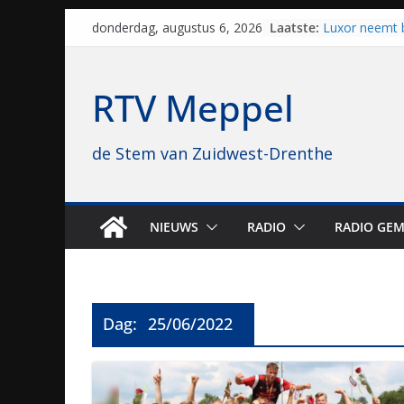
Skip
Laatste:
Luxor neemt 
donderdag, augustus 6, 2026
to
Hoogeveen over
topbioscoop 
content
Staphorst maa
RTV Meppel
brullende mot
grasbaanrace
Vrijwilligers 
de Stem van Zuidwest-Drenthe
van vissport: “
drukken”
Waterkwalitei
regio is goe
Al dertig jaar
NIEUWS
RADIO
RADIO GEM
naar Meppel, 
opvolgers vas
geruisloos k
Dag:
25/06/2022