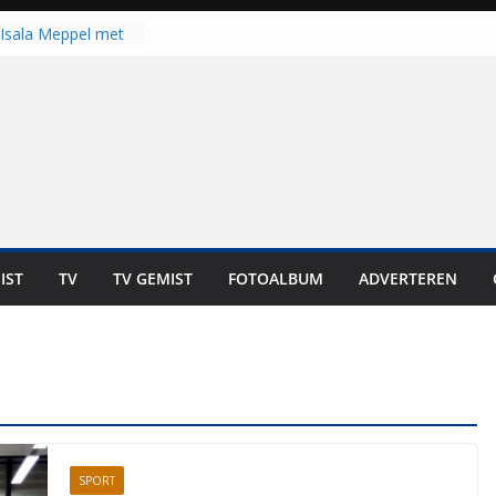
Isala Meppel met
panelen in gebruik
coop in
it is altijd een
est”
ich op voor
: internationale
aan voor de deur
n bewoners genieten
s niet in geld uit te
IST
TV
TV GEMIST
FOTOALBUM
ADVERTEREN
 zwemlocaties in de
danks warme dagen
SPORT