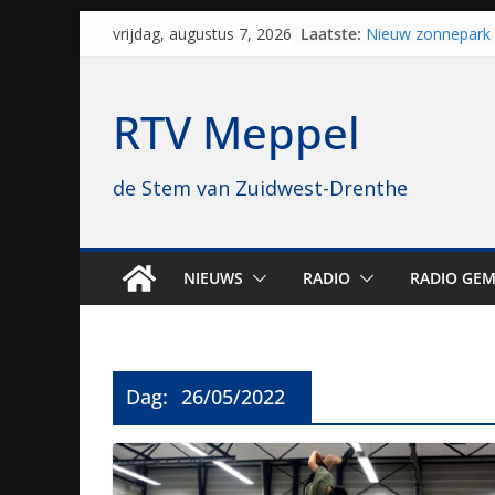
Skip
Laatste:
Nieuw zonnepark 
vrijdag, augustus 7, 2026
to
bijna 1.000 zonne
genomen
content
Luxor neemt bios
RTV Meppel
Hoogeveen over: “D
topbioscoop gewe
Staphorst maakt z
de Stem van Zuidwest-Drenthe
brullende motoren
grasbaanraces st
Vrijwilligers late
van vissport: “Dat i
drukken”
NIEUWS
RADIO
RADIO GEM
Waterkwaliteit bij
regio is goed on
Dag:
26/05/2022