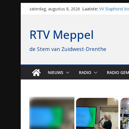
Skip
Laatste:
VV Staphorst lo
zaterdag, augustus 8, 2026
to
kwalificatieron
Beker
content
Nieuw zonnepar
RTV Meppel
bijna 1.000 zon
genomen
Luxor neemt bi
de Stem van Zuidwest-Drenthe
Hoogeveen over: 
topbioscoop ge
Staphorst maakt
brullende motor
grasbaanraces 
NIEUWS
RADIO
RADIO GEM
Vrijwilligers la
van vissport: “Da
drukken”