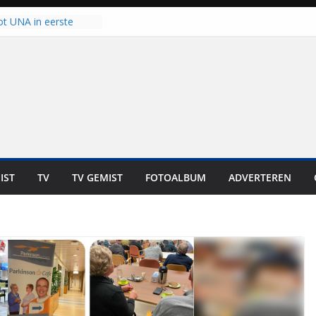
ot UNA in eerste
de Eurojackpot KNVB
k Isala Meppel met
nepanelen in gebruik
oscoop in
“Dit is altijd een
weest”
 zich op voor
en: internationale
staan voor de deur
IST
TV
TV GEMIST
FOTOALBUM
ADVERTEREN
ten bewoners genieten
t is niet in geld uit te