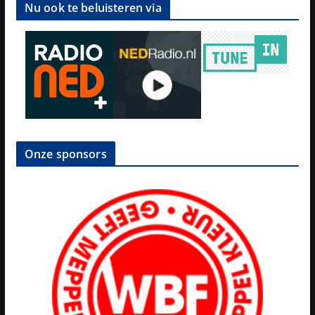
Nu ook te beluisteren via
Onze sponsors