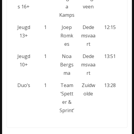
s 16+
a
veen
Kamps
Jeugd
1
Joep
Dede
12:15
13+
Romk
msvaa
es
rt
Jeugd
1
Noa
Dede
13:51
10+
Bergs
msvaa
ma
rt
Duo’s
1
Team
Zuidw
13:28
‘Spett
olde
er &
Sprint’