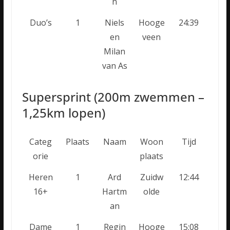
n
Duo’s
1
Niels
Hooge
24:39
en
veen
Milan
van As
Supersprint (200m zwemmen –
1,25km lopen)
Categ
Plaats
Naam
Woon
Tijd
orie
plaats
Heren
1
Ard
Zuidw
12:44
16+
Hartm
olde
an
Dame
1
Regin
Hooge
15:08