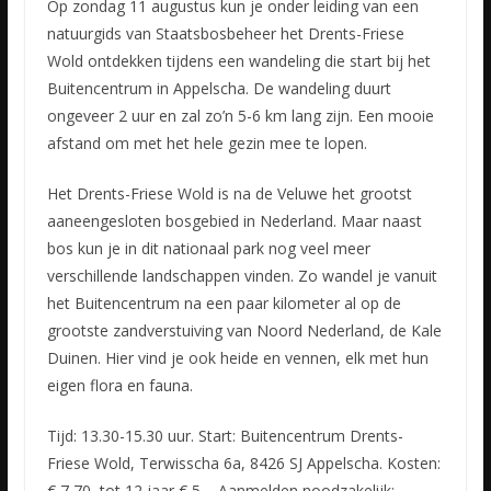
Op zondag 11 augustus kun je onder leiding van een
natuurgids van Staatsbosbeheer het Drents-Friese
Wold ontdekken tijdens een wandeling die start bij het
Buitencentrum in Appelscha. De wandeling duurt
ongeveer 2 uur en zal zo’n 5-6 km lang zijn. Een mooie
afstand om met het hele gezin mee te lopen.
Het Drents-Friese Wold is na de Veluwe het grootst
aaneengesloten bosgebied in Nederland. Maar naast
bos kun je in dit nationaal park nog veel meer
verschillende landschappen vinden. Zo wandel je vanuit
het Buitencentrum na een paar kilometer al op de
grootste zandverstuiving van Noord Nederland, de Kale
Duinen. Hier vind je ook heide en vennen, elk met hun
eigen flora en fauna.
Tijd: 13.30-15.30 uur. Start: Buitencentrum Drents-
Friese Wold, Terwisscha 6a, 8426 SJ Appelscha. Kosten:
€ 7,70, tot 12 jaar € 5,-. Aanmelden noodzakelijk: