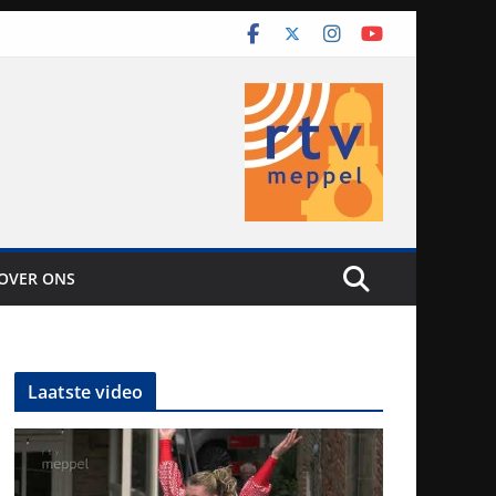
OVER ONS
Laatste video