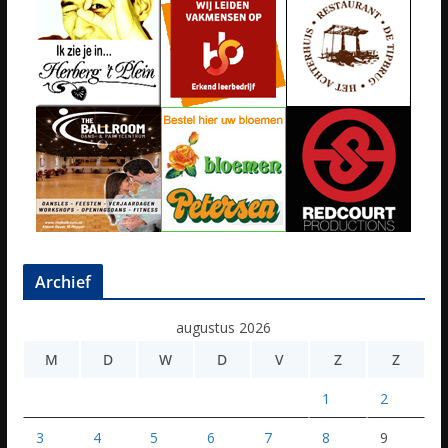
Archief
augustus 2026
M
D
W
D
V
Z
Z
1
2
3
4
5
6
7
8
9