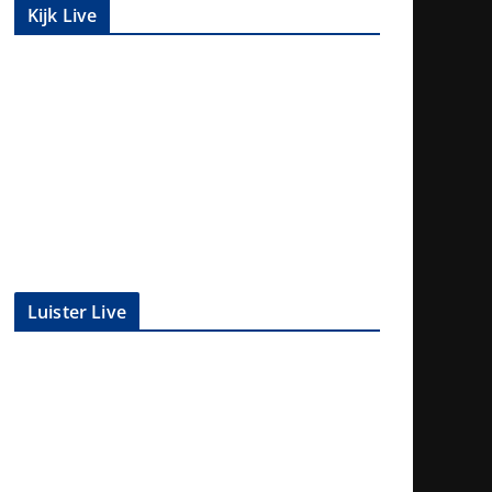
Kijk Live
Luister Live