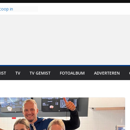
coop in
it is altijd een
est”
ich op voor
: internationale
aan voor de deur
n bewoners genieten
s niet in geld uit te
 zwemlocaties in de
danks warme dagen
lt ‘Japie’ Mokum
IST
TV
TV GEMIST
FOTOALBUM
ADVERTEREN
toomt hij z’n
aar: “Ze moeten het
n overnemen”