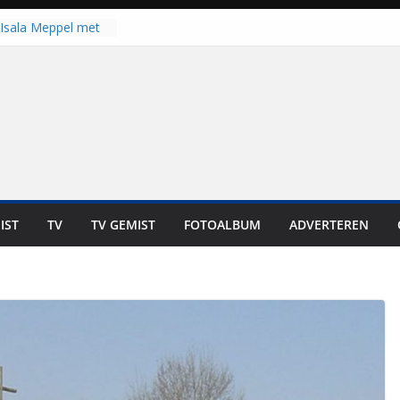
Isala Meppel met
panelen in gebruik
coop in
it is altijd een
est”
ich op voor
: internationale
aan voor de deur
n bewoners genieten
s niet in geld uit te
IST
TV
TV GEMIST
FOTOALBUM
ADVERTEREN
 zwemlocaties in de
danks warme dagen