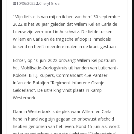
10/06/2022
Cheryl Groen
“Mijn liefste is van mij en ik ben van hem’ 30 september
2022 Is het 80 jaar geleden dat Willem Kel en Carla de
Leeuw zijn vermoord in Auschwitz. De liefde tussen
Willem en Carla en de tragische afloop
is inmiddels
bekend en heeft meerdere malen in de krant gestaan.
Echter, op 10 juni 2022 ontvangt Willem Kel postuum
het Mobilisatie-Oorlogskruis uit handen van Luitenant-
Kolonel B.T.J. Kuipers, Commandant 45e Pantser
Infanterie Bataljon “Regiment Infanterie Oranje
Gelderland”. De uitreiking vindt plaats in Kamp
Westerbork.
Daar in Westerbork is de plek waar Willem en Carla
hand in hand weg zijn gegaan en onbewust afscheid
hebben genomen van het leven. Rond 15 juni a.s. wordt
er ter nagedachtenis een struikelsteen “Stolpersteine”