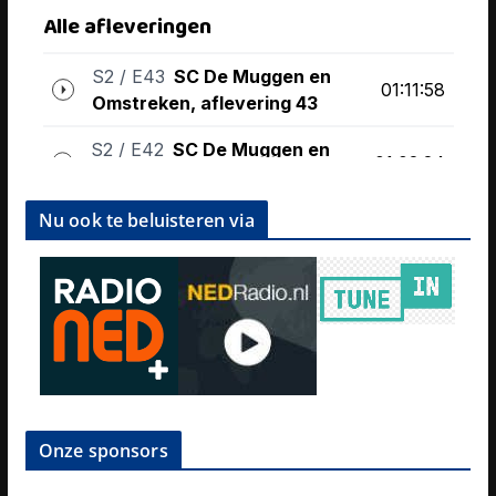
Nu ook te beluisteren via
Onze sponsors