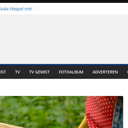
Isala Meppel met
panelen in gebruik
coop in
it is altijd een
est”
ich op voor
: internationale
aan voor de deur
n bewoners genieten
s niet in geld uit te
IST
TV
TV GEMIST
FOTOALBUM
ADVERTEREN
 zwemlocaties in de
danks warme dagen