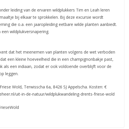
onder leiding van de ervaren wildplukkers Tim en Leah leren
maaltje bij elkaar te sprokkelen. Bij deze
excursie wordt
ng die o.a. een jaaropleiding eetbare wilde planten aanbiedt.
n een wildplukversnapering.
betekent dat het meenemen van planten volgens de wet verboden
 dat een kleine hoeveelheid die in een champignonbakje past,
ls een indiaan, zodat er ook voldoende overblijft voor de
 op leggen.
-Friese Wold, Terwisscha 6a, 8426 SJ Appelscha. Kosten: €
eer.nl/uit-in-de-natuur/wildplukwandeling-drents-friese-wold
FrieseWold