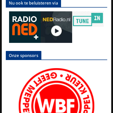
Nu ook te beluisteren via
Onze sponsors