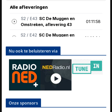
Nu ook te beluisteren via
Onze sponsors