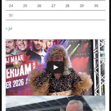
24
25
26
27
28
29
30
31
« jul