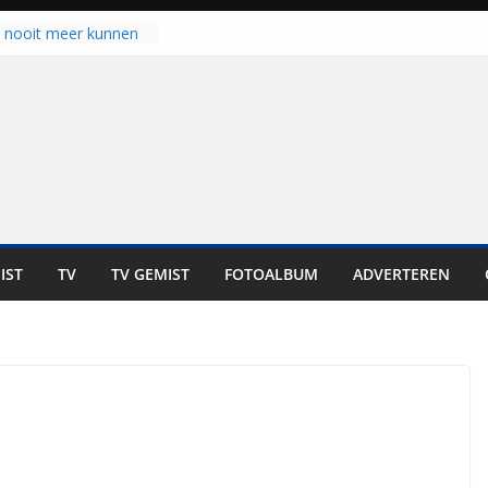
u nooit meer kunnen
gloort er toch weer
aal is nog niet klaar”
ot UNA in eerste
de Eurojackpot KNVB
k Isala Meppel met
nepanelen in gebruik
oscoop in
“Dit is altijd een
weest”
IST
TV
TV GEMIST
FOTOALBUM
ADVERTEREN
 zich op voor
en: internationale
staan voor de deur