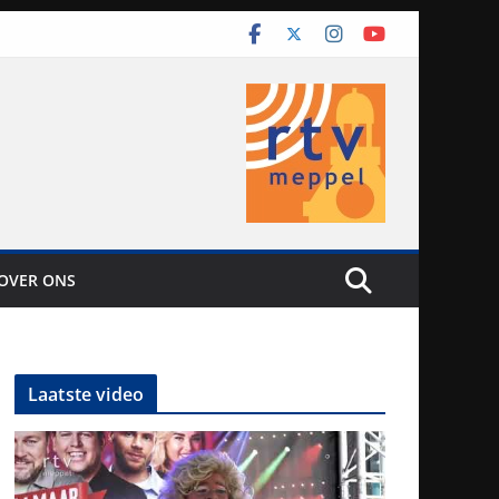
OVER ONS
Laatste video