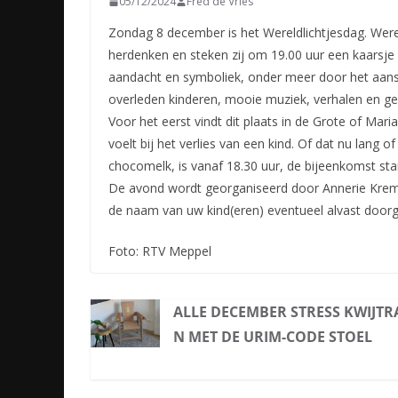
05/12/2024
Fred de Vries
Zondag 8 december is het Wereldlichtjesdag. Wer
herdenken en steken zij om 19.00 uur een kaarsje
aandacht en symboliek, onder meer door het aan
overleden kinderen, mooie muziek, verhalen en ge
Voor het eerst vindt dit plaats in de Grote of Maria
voelt bij het verlies van een kind. Of dat nu lang 
chocomelk, is vanaf 18.30 uur, de bijeenkomst sta
De avond wordt georganiseerd door Annerie Kreme
de naam van uw kind(eren) eventueel alvast doorg
Foto: RTV Meppel
ALLE DECEMBER STRESS KWIJTR
N MET DE URIM-CODE STOEL