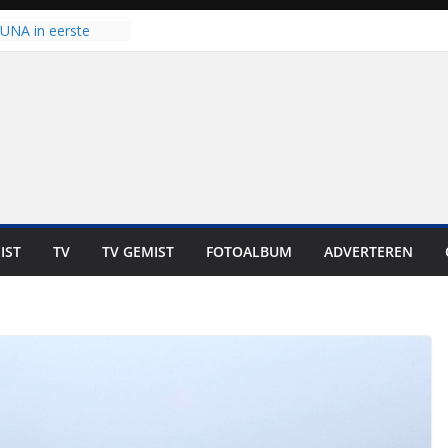
 UNA in eerste
 Eurojackpot KNVB
Isala Meppel met
panelen in gebruik
coop in
it is altijd een
est”
ich op voor
: internationale
aan voor de deur
IST
TV
TV GEMIST
FOTOALBUM
ADVERTEREN
n bewoners genieten
s niet in geld uit te