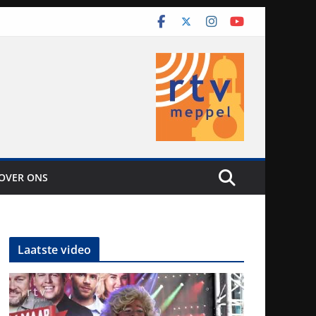
OVER ONS
Laatste video