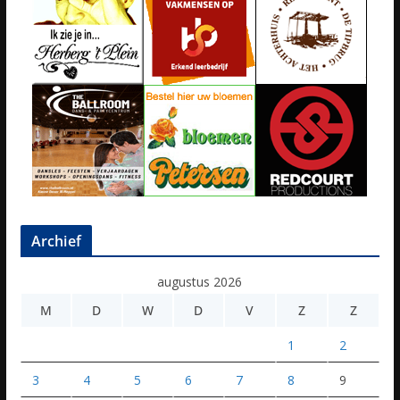
Archief
augustus 2026
M
D
W
D
V
Z
Z
1
2
3
4
5
6
7
8
9