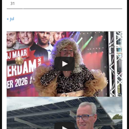
31
« jul