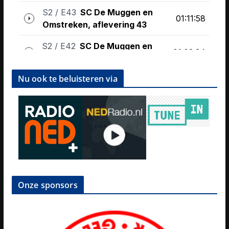
Nu ook te beluisteren via
Onze sponsors