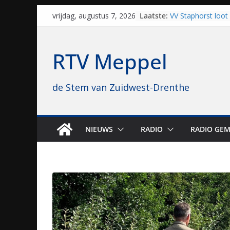
Skip
Laatste:
VV Staphorst loot
vrijdag, augustus 7, 2026
to
kwalificatieronde
Beker
content
Nieuw zonnepark 
RTV Meppel
bijna 1.000 zonne
genomen
Luxor neemt bios
de Stem van Zuidwest-Drenthe
Hoogeveen over: “D
topbioscoop gewe
Staphorst maakt z
brullende motoren
grasbaanraces st
NIEUWS
RADIO
RADIO GEM
Vrijwilligers late
van vissport: “Dat i
drukken”