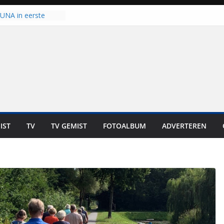
 UNA in eerste
 Eurojackpot KNVB
Isala Meppel met
panelen in gebruik
coop in
it is altijd een
est”
ich op voor
: internationale
aan voor de deur
IST
TV
TV GEMIST
FOTOALBUM
ADVERTEREN
n bewoners genieten
s niet in geld uit te