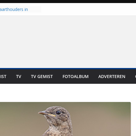
aarthouders in
orst gaan naar PEC
 nooit meer kunnen
oort er toch weer
l is nog niet klaar”
t UNA in eerste
e Eurojackpot KNVB
 Isala Meppel met
epanelen in gebruik
IST
TV
TV GEMIST
FOTOALBUM
ADVERTEREN
scoop in
Dit is altijd een
eest”