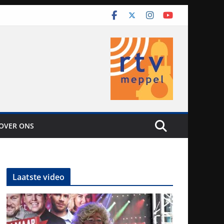
OVER ONS
Laatste video