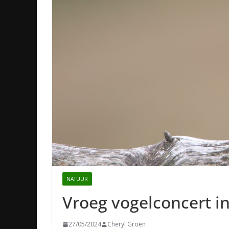
NATUUR
Vroeg vogelconcert i
27/05/2024
Cheryl Groen