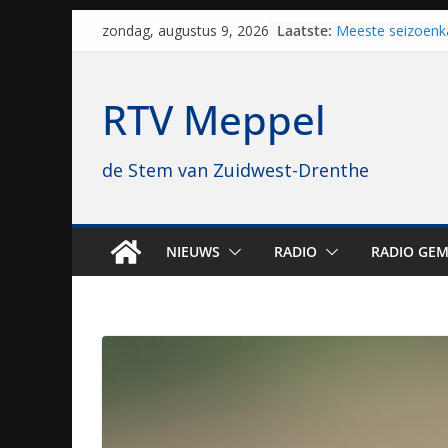
Skip
Laatste:
Meeste seizoenk
zondag, augustus 9, 2026
to
Meppel en Staph
Zwolle
content
Yves Spruijt zou
RTV Meppel
voetballen, nu gl
hoop: “Mijn verhaa
VV Staphorst loo
de Stem van Zuidwest-Drenthe
kwalificatierond
Beker
Nieuw zonnepark
bijna 1.000 zonn
genomen
NIEUWS
RADIO
RADIO GEM
Luxor neemt bio
Hoogeveen over: “
topbioscoop gew