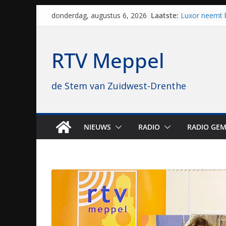
Skip
Laatste:
Luxor neemt 
donderdag, augustus 6, 2026
to
Hoogeveen over
topbioscoop 
content
Staphorst maa
RTV Meppel
brullende mot
grasbaanrace
Vrijwilligers 
de Stem van Zuidwest-Drenthe
van vissport: “
drukken”
Waterkwalitei
regio is goe
Al dertig jaar
NIEUWS
RADIO
RADIO GEM
naar Meppel, 
opvolgers vas
geruisloos k