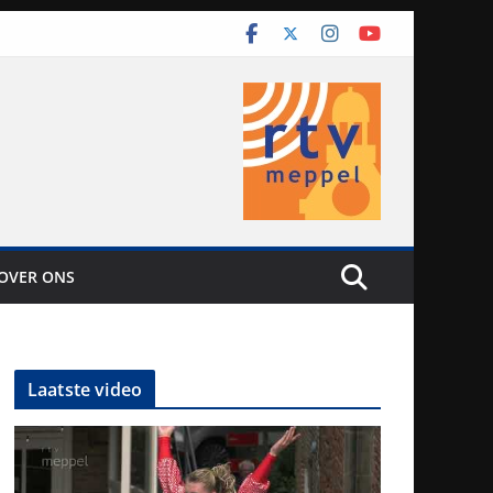
OVER ONS
Laatste video