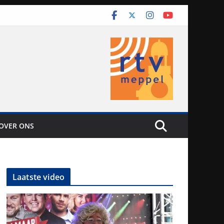
OVER ONS
Laatste video