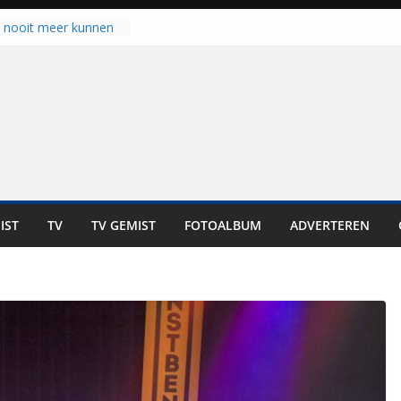
 zich op voor
en: internationale
staan voor de deur
u nooit meer kunnen
gloort er toch weer
aal is nog niet klaar”
ot UNA in eerste
de Eurojackpot KNVB
k Isala Meppel met
nepanelen in gebruik
oscoop in
IST
TV
TV GEMIST
FOTOALBUM
ADVERTEREN
“Dit is altijd een
weest”