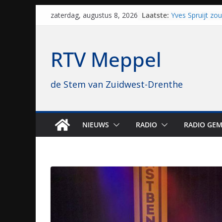
Staphorst maakt
Skip
Laatste:
brullende motor
zaterdag, augustus 8, 2026
to
grasbaanraces 
Yves Spruijt zo
content
voetballen, nu 
RTV Meppel
hoop: “Mijn verh
VV Staphorst lo
kwalificatieron
de Stem van Zuidwest-Drenthe
Beker
Nieuw zonnepar
bijna 1.000 zon
genomen
Luxor neemt bi
NIEUWS
RADIO
RADIO GEM
Hoogeveen over: 
topbioscoop ge