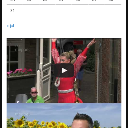
31
« jul