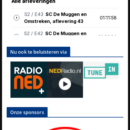
Nu ook te beluisteren via
Onze sponsors