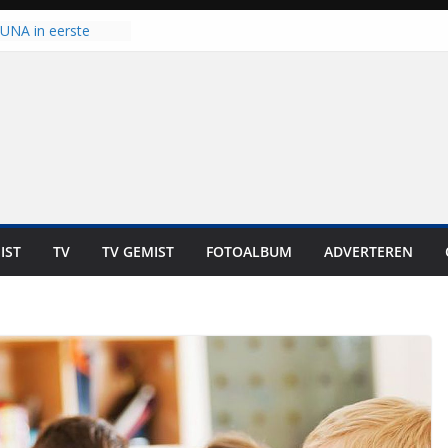
 UNA in eerste
 Eurojackpot KNVB
Isala Meppel met
panelen in gebruik
coop in
it is altijd een
est”
ich op voor
: internationale
aan voor de deur
IST
TV
TV GEMIST
FOTOALBUM
ADVERTEREN
n bewoners genieten
s niet in geld uit te