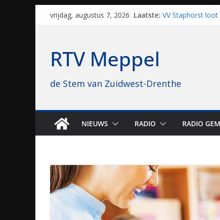
Skip
Laatste:
VV Staphorst loot
vrijdag, augustus 7, 2026
to
kwalificatieronde
Beker
content
Nieuw zonnepark 
RTV Meppel
bijna 1.000 zonne
genomen
Luxor neemt bios
de Stem van Zuidwest-Drenthe
Hoogeveen over: “D
topbioscoop gewe
Staphorst maakt z
brullende motoren
grasbaanraces st
NIEUWS
RADIO
RADIO GEM
Vrijwilligers late
van vissport: “Dat i
drukken”