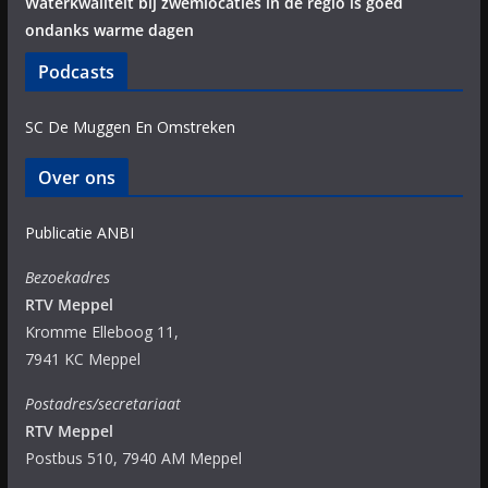
Waterkwaliteit bij zwemlocaties in de regio is goed
ondanks warme dagen
Podcasts
SC De Muggen En Omstreken
Over ons
Publicatie ANBI
Bezoekadres
RTV Meppel
Kromme Elleboog 11,
7941 KC Meppel
Postadres/secretariaat
RTV Meppel
Postbus 510, 7940 AM Meppel