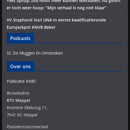
Yves Spruijt zou nooit meer kunnen voetballen, nu gloort
er toch weer hoop: “Mijn verhaal is nog niet klaar”
VV Staphorst loot UNA in eerste kwalificatieronde
Eurojackpot KNVB Beker
Podcasts
SC De Muggen En Omstreken
Over ons
Publicatie ANBI
Bezoekadres
RTV Meppel
Kromme Elleboog 11,
7941 KC Meppel
Postadres/secretariaat