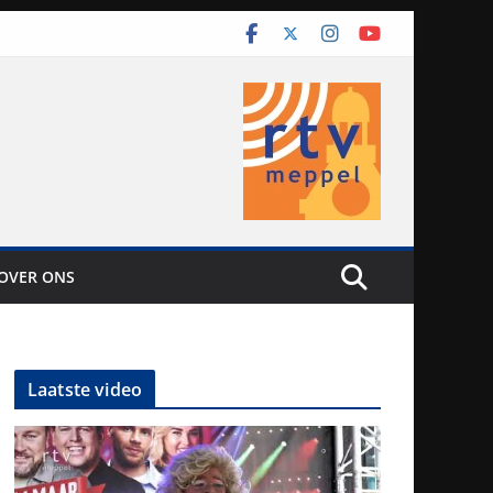
OVER ONS
Laatste video