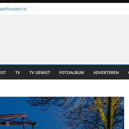
aarthouders in
orst gaan naar PEC
 nooit meer kunnen
oort er toch weer
l is nog niet klaar”
t UNA in eerste
e Eurojackpot KNVB
 Isala Meppel met
epanelen in gebruik
IST
TV
TV GEMIST
FOTOALBUM
ADVERTEREN
scoop in
Dit is altijd een
eest”