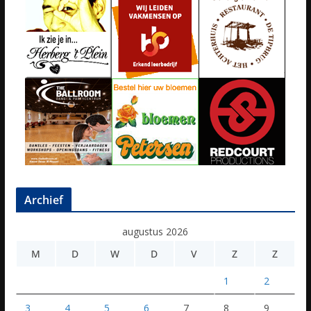
Archief
augustus 2026
M
D
W
D
V
Z
Z
1
2
3
4
5
6
7
8
9