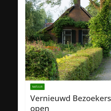
NATUUR
Vernieuwd Bezoeker
open