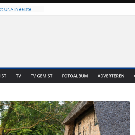
ot UNA in eerste
de Eurojackpot KNVB
k Isala Meppel met
nepanelen in gebruik
oscoop in
“Dit is altijd een
weest”
 zich op voor
en: internationale
staan voor de deur
IST
TV
TV GEMIST
FOTOALBUM
ADVERTEREN
ten bewoners genieten
t is niet in geld uit te