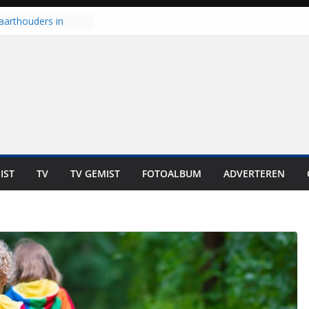
aarthouders in
orst gaan naar PEC
 nooit meer kunnen
oort er toch weer
l is nog niet klaar”
t UNA in eerste
e Eurojackpot KNVB
 Isala Meppel met
epanelen in gebruik
IST
TV
TV GEMIST
FOTOALBUM
ADVERTEREN
scoop in
Dit is altijd een
eest”