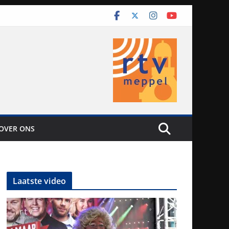
OVER ONS
Laatste video