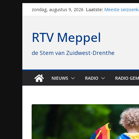
Skip
Laatste:
Meeste seizoenk
zondag, augustus 9, 2026
to
Meppel en Staph
Zwolle
content
Yves Spruijt zou
RTV Meppel
voetballen, nu gl
hoop: “Mijn verhaa
VV Staphorst loo
de Stem van Zuidwest-Drenthe
kwalificatierond
Beker
Nieuw zonnepark
bijna 1.000 zonn
genomen
NIEUWS
RADIO
RADIO GEM
Luxor neemt bio
Hoogeveen over: “
topbioscoop gew