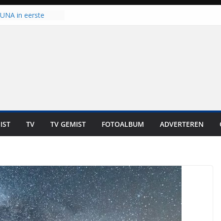
 UNA in eerste
 Eurojackpot KNVB
Isala Meppel met
panelen in gebruik
coop in
it is altijd een
est”
ich op voor
: internationale
aan voor de deur
IST
TV
TV GEMIST
FOTOALBUM
ADVERTEREN
n bewoners genieten
s niet in geld uit te