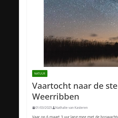
NATUUR
Vaartocht naar de st
Weerribben
01/03/2025
Nathalie van Kasteren
Vaar op 6 maart 3 uur lang mee met de boswacht