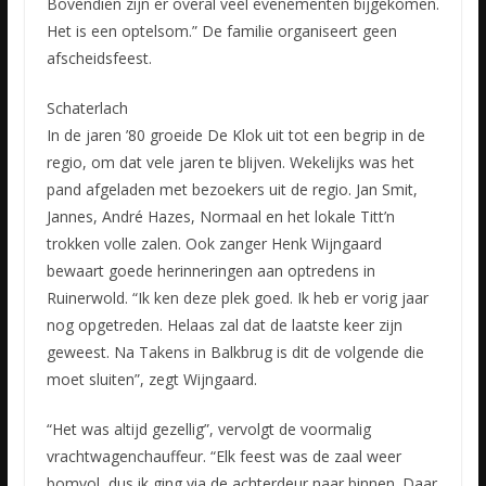
Bovendien zijn er overal veel evenementen bijgekomen.
Het is een optelsom.” De familie organiseert geen
afscheidsfeest.
Schaterlach
In de jaren ’80 groeide De Klok uit tot een begrip in de
regio, om dat vele jaren te blijven. Wekelijks was het
pand afgeladen met bezoekers uit de regio. Jan Smit,
Jannes, André Hazes, Normaal en het lokale Titt’n
trokken volle zalen. Ook zanger Henk Wijngaard
bewaart goede herinneringen aan optredens in
Ruinerwold. “Ik ken deze plek goed. Ik heb er vorig jaar
nog opgetreden. Helaas zal dat de laatste keer zijn
geweest. Na Takens in Balkbrug is dit de volgende die
moet sluiten”, zegt Wijngaard.
“Het was altijd gezellig”, vervolgt de voormalig
vrachtwagenchauffeur. “Elk feest was de zaal weer
bomvol, dus ik ging via de achterdeur naar binnen. Daar