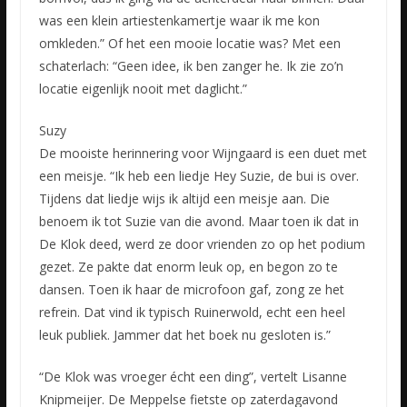
was een klein artiestenkamertje waar ik me kon
omkleden.” Of het een mooie locatie was? Met een
schaterlach: “Geen idee, ik ben zanger he. Ik zie zo’n
locatie eigenlijk nooit met daglicht.”
Suzy
De mooiste herinnering voor Wijngaard is een duet met
een meisje. “Ik heb een liedje Hey Suzie, de bui is over.
Tijdens dat liedje wijs ik altijd een meisje aan. Die
benoem ik tot Suzie van die avond. Maar toen ik dat in
De Klok deed, werd ze door vrienden zo op het podium
gezet. Ze pakte dat enorm leuk op, en begon zo te
dansen. Toen ik haar de microfoon gaf, zong ze het
refrein. Dat vind ik typisch Ruinerwold, echt een heel
leuk publiek. Jammer dat het boek nu gesloten is.”
“De Klok was vroeger écht een ding”, vertelt Lisanne
Knipmeijer. De Meppelse fietste op zaterdagavond