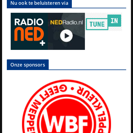
Nu ook te beluisteren via
Onze sponsors