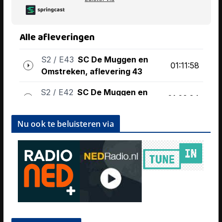
Nu ook te beluisteren via