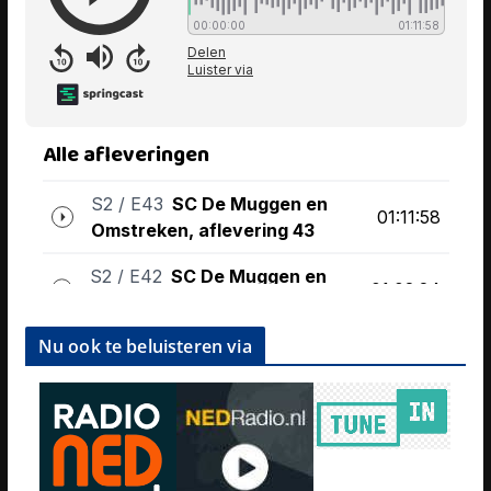
Nu ook te beluisteren via