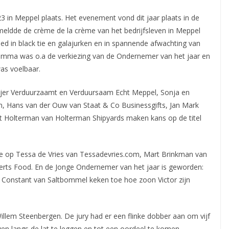
n Meppel plaats. Het evenement vond dit jaar plaats in de
ldde de crème de la crème van het bedrijfsleven
in Meppel
eed in black tie en galajurken en in spannende afwachting van
amma was o.a de verkiezing van de Ondernemer van het jaar en
as voelbaar.
jer Verduurzaamt en Verduursaam Echt Meppel, Sonja en
, Hans van der Ouw van Staat & Co Businessgifts, Jan Mark
 Holterman van Holterman Shipyards maken kans op de titel
e op Tessa de Vries van Tessadevries.com, Mart Brinkman van
erts Food. En de Jonge Ondernemer van het jaar is geworden:
n Constant van Saltbommel keken toe hoe zoon Victor zijn
lem Steenbergen. De jury had er een flinke dobber aan om vijf
jven langs de lat te leggen en tot een oordeel te komen.