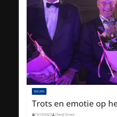
NIEUWS
Trots en emotie op h
13/10/2023
Cheryl Groen