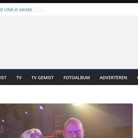
ot UNA in eerste
de Eurojackpot KNVB
k Isala Meppel met
nepanelen in gebruik
oscoop in
“Dit is altijd een
weest”
 zich op voor
en: internationale
staan voor de deur
IST
TV
TV GEMIST
FOTOALBUM
ADVERTEREN
ten bewoners genieten
t is niet in geld uit te