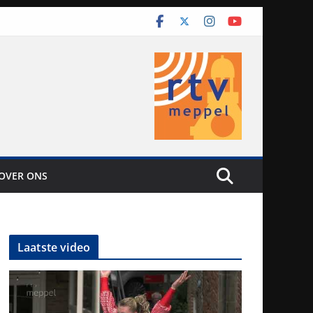
OVER ONS
Laatste video