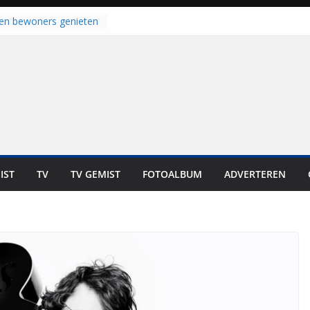
laten bewoners genieten
Dat is niet in geld uit te
 bij zwemlocaties in de
 ondanks warme dagen
 haalt ‘Japie’ Mokum
u stoomt hij z’n
 klaar: “Ze moeten het
unnen overnemen”
an klaar voor warme
van Staphorst
oogeveen en Balkbrug
IST
TV
TV GEMIST
FOTOALBUM
ADVERTEREN
us gesloten