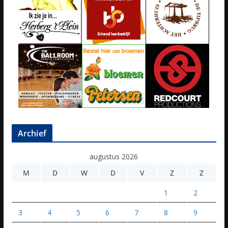
Archief
augustus 2026
M
D
W
D
V
Z
Z
1
2
3
4
5
6
7
8
9