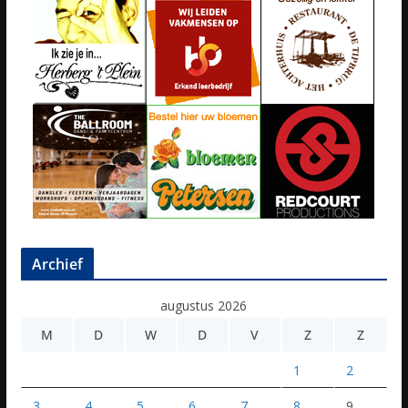
Archief
augustus 2026
M
D
W
D
V
Z
Z
1
2
3
4
5
6
7
8
9